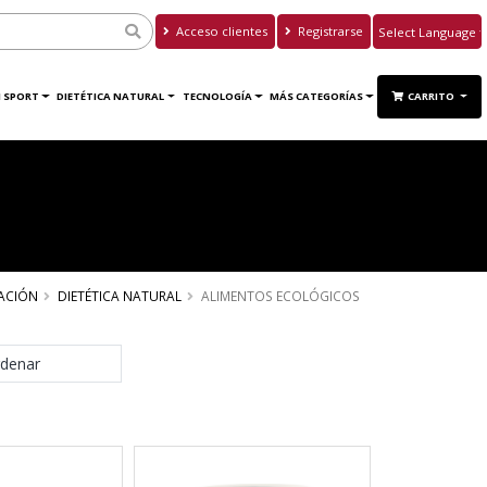
Acceso clientes
Registrarse
Powered by
Translate
 SPORT
DIETÉTICA NATURAL
TECNOLOGÍA
MÁS CATEGORÍAS
CARRITO
ACIÓN
DIETÉTICA NATURAL
ALIMENTOS ECOLÓGICOS
denar