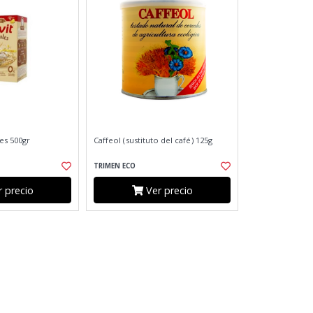
les 500gr
Caffeol (sustituto del café) 125g
TRIMEN ECO
 precio
Ver precio