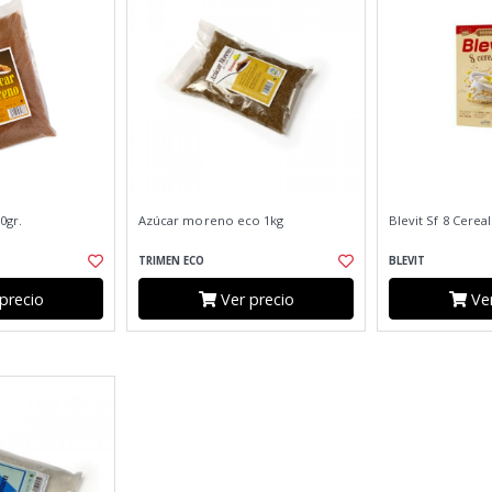
0gr.
Azúcar moreno eco 1kg
Blevit Sf 8 Cerea
TRIMEN ECO
BLEVIT
precio
Ver precio
Ver