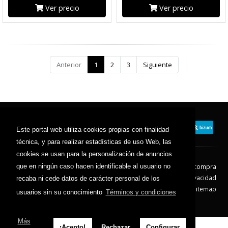
Ver precio
Ver precio
Anterior
1
2
3
Siguiente
Este portal web utiliza cookies propias con finalidad
técnica, y para realizar estadísticas de uso Web, las
cookies se usan para la personalización de anuncios
Contacto
Aviso Legal
Condiciones de compra
que en ningún caso hacen identificable al usuario no
Política de envíos
Política de devolución
Política de Privacidad
recaba ni cede datos de carácter personal de los
Política de Cookies
Sitemap
usuarios sin su conocimiento
Términos y condiciones
© 2026 - Todos los derechos reservados.
Más
¡Acepto!
Rechazar
Configurar