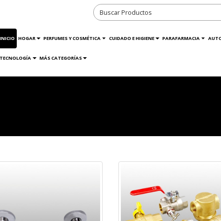
INICIO
HOGAR
PERFUMES Y COSMÉTICA
CUIDADO E HIGIENE
PARAFARMACIA
AUT
TECNOLOGÍA
MÁS CATEGORÍAS