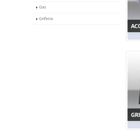
Gas
Griferia
AC
GRI