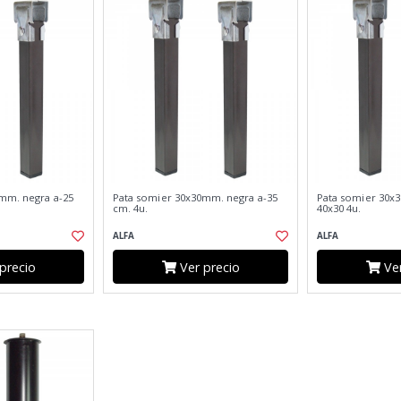
mm. negra a-25
Pata somier 30x30mm. negra a-35
Pata somier 30x3
cm. 4u.
40x30 4u.
ALFA
ALFA
precio
Ver precio
Ver