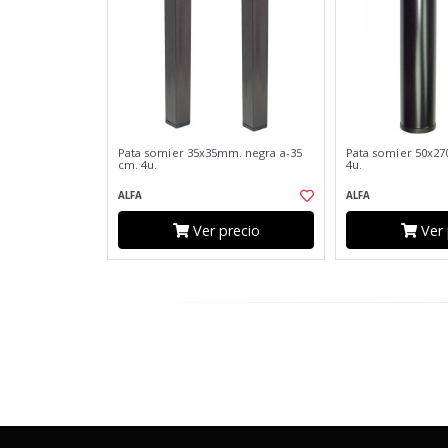
Pata somier 35x35mm. negra a-35
Pata somier 50x2
cm. 4u.
4u.
ALFA
ALFA
Ver precio
Ver 