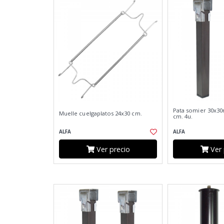
Pata somier 30x30
Muelle cuelgaplatos 24x30 cm.
cm. 4u.
ALFA
ALFA
Ver precio
Ver 