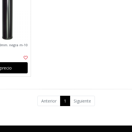
70mm. negra m-10
precio
Anterior
1
Siguiente