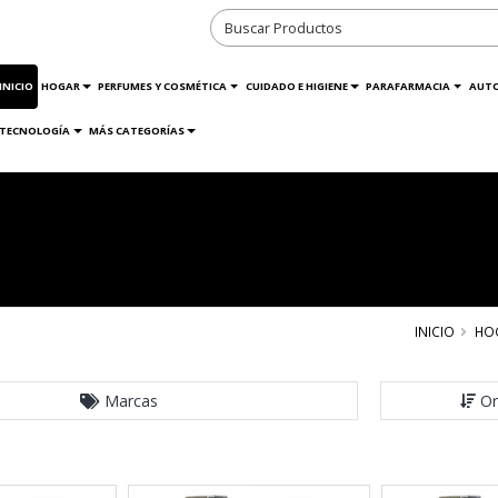
INICIO
HOGAR
PERFUMES Y COSMÉTICA
CUIDADO E HIGIENE
PARAFARMACIA
AUT
TECNOLOGÍA
MÁS CATEGORÍAS
INICIO
HO
Marcas
Or