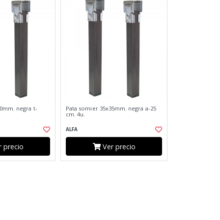
0mm. negra t-
Pata somier 35x35mm. negra a-25
cm. 4u.
ALFA
 precio
Ver precio