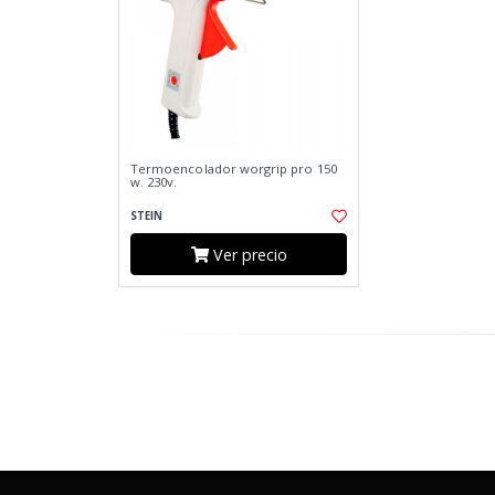
Termoencolador worgrip pro 150
w. 230v.
STEIN
Ver precio