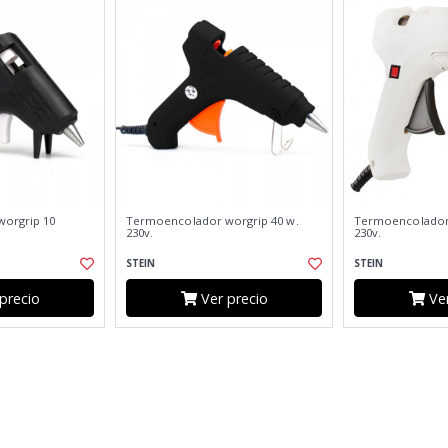
orgrip 10
Termoencolador worgrip 40 w.
Termoencolador 
230v.
230v.
STEIN
STEIN
precio
Ver precio
Ver