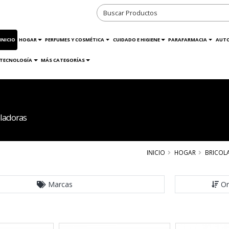
INICIO
HOGAR
PERFUMES Y COSMÉTICA
CUIDADO E HIGIENE
PARAFARMACIA
AUT
TECNOLOGÍA
MÁS CATEGORÍAS
ladoras
INICIO
HOGAR
BRICOLA
Marcas
Or