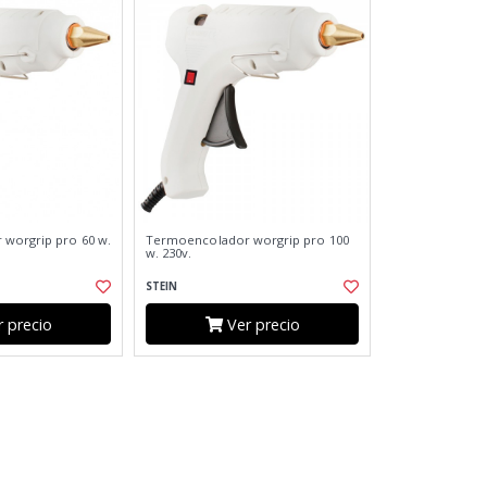
worgrip pro 60 w.
Termoencolador worgrip pro 100
w. 230v.
STEIN
 precio
Ver precio