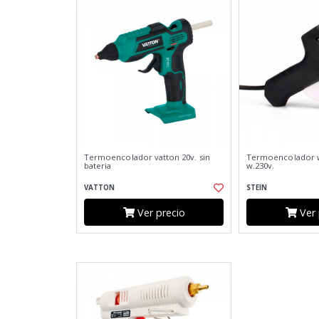
Termoencolador vatton 20v. sin
Termoencolador w
bateria
w.230v.
VATTON
STEIN
Ver precio
Ver 