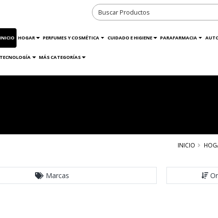
INICIO
HOGAR
PERFUMES Y COSMÉTICA
CUIDADO E HIGIENE
PARAFARMACIA
AUT
TECNOLOGÍA
MÁS CATEGORÍAS
INICIO
HOG
Marcas
Or