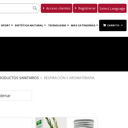
Acceso clientes
Registrarse
Powered by
Translate
 SPORT
DIETÉTICA NATURAL
TECNOLOGÍA
MÁS CATEGORÍAS
CARRITO
RODUCTOS SANITARIOS
RESPIRACIÓN Y AROMATERAPIA
denar