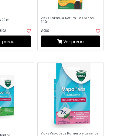
Vicks Formula Natura Tos Niños
s 20 ml
140ml
SICA
VICKS
 precio
Ver precio
Vicks Vapopads Romero y Lavanda
Mentol