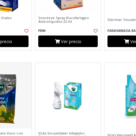
 Orales
Snoreeze Spray Bucofaríngeo
Sterimar Sinusiti
Antironquidos 22 ml
PRIM
PARAFARMACIA BÁ
precio
Ver precio
Ver
melo Duro con
Vicks Sinusinhaler Inhalador
Vicks Vapopads 