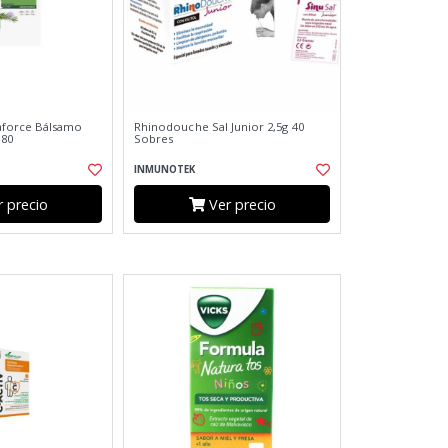
force Bálsamo
Rhinodouche Sal Junior 2,5g 40
 80
Sobres
INMUNOTEK
 precio
Ver precio