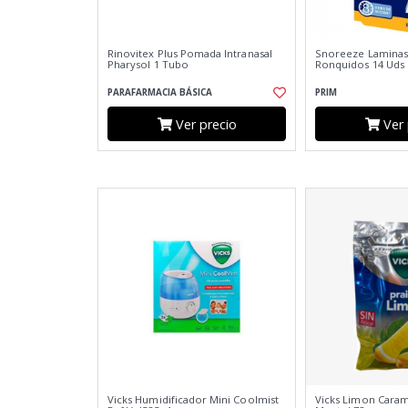
Rinovitex Plus Pomada Intranasal
Snoreeze Laminas
Pharysol 1 Tubo
Ronquidos 14 Uds
PARAFARMACIA BÁSICA
PRIM
Ver precio
Ver 
Vicks Humidificador Mini Coolmist
Vicks Limon Cara