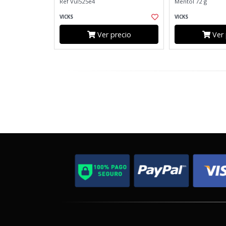
Ref Vul525e4
Mentol 72 g
VICKS
VICKS
Ver precio
Ver 