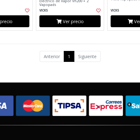
Eléctrico de Vapor Vh200 + 2
Vapopads
VICKS
VICKS
precio
Ver precio
Ver
Anterior
1
Siguiente