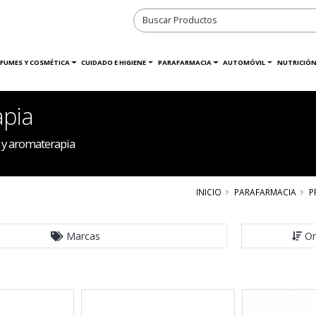
RFUMES Y COSMÉTICA
CUIDADO E HIGIENE
PARAFARMACIA
AUTOMÓVIL
NUTRICIÓN
apia
 y aromaterapia
INICIO
PARAFARMACIA
P
Marcas
Or