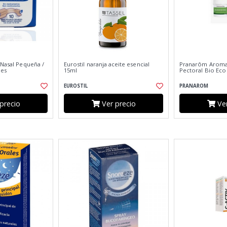
 Nasal Pequeña /
Eurostil naranja aceite esencial
Pranarôm Aroma
des
15ml
Pectoral Bio Eco
EUROSTIL
PRANAROM
precio
Ver precio
Ver