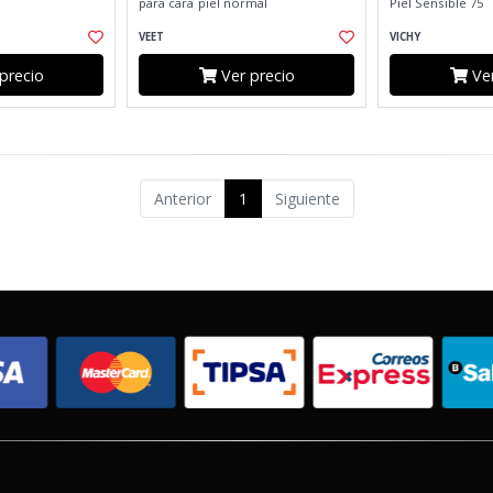
para cara piel normal
Piel Sensible 75
VEET
VICHY
precio
Ver precio
Ver
Anterior
1
Siguiente