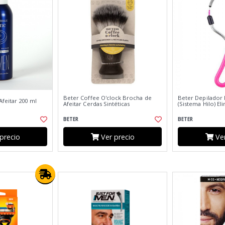
Beter Coffee O'clock Brocha de
Beter Depilador 
feitar 200 ml
Afeitar Cerdas Sintéticas
(Sistema Hilo) El
BETER
BETER
precio
Ver precio
Ver