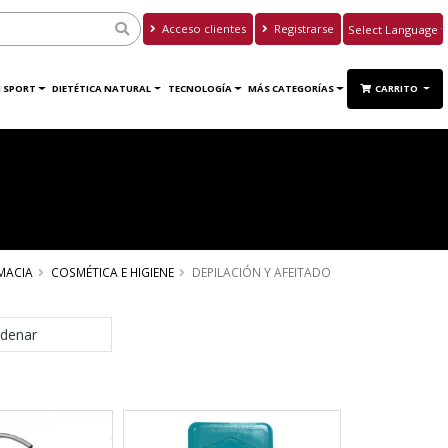
Acceso clientes
Registrarse
Powered by
Translate
 SPORT
DIETÉTICA NATURAL
TECNOLOGÍA
MÁS CATEGORÍAS
CARRITO
MACIA
COSMÉTICA E HIGIENE
DEPILACIÓN Y AFEITADO
denar