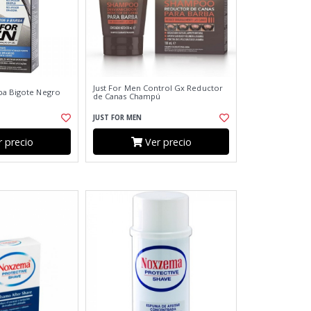
Just For Men Control Gx Reductor
ba Bigote Negro
de Canas Champú
JUST FOR MEN
 precio
Ver precio