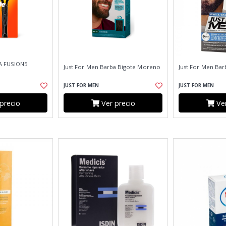
A FUSION5
Just For Men Barba Bigote Moreno
Just For Men Bar
JUST FOR MEN
JUST FOR MEN
precio
Ver precio
Ver