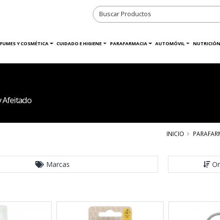
RFUMES Y COSMÉTICA
CUIDADO E HIGIENE
PARAFARMACIA
AUTOMÓVIL
NUTRICIÓN
 Afeitado
INICIO
PARAFAR
Marcas
Or