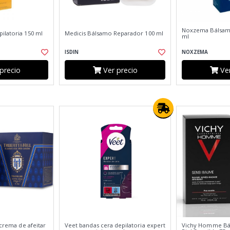
Noxzema Bálsamo
ilatoria 150 ml
Medicis Bálsamo Reparador 100 ml
ml
ISDIN
NOXZEMA
precio
Ver precio
Ver
 crema de afeitar
Veet bandas cera depilatoria expert
Vichy Homme Bá