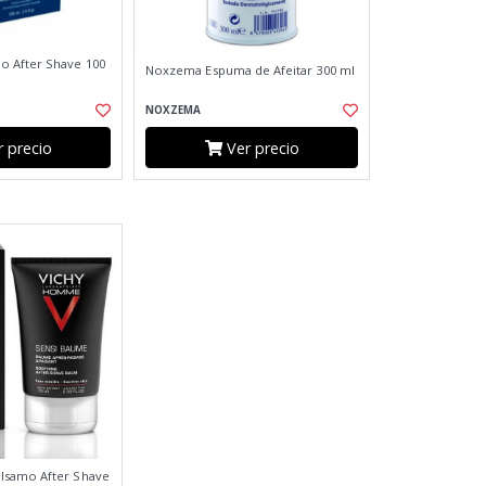
 After Shave 100
Noxzema Espuma de Afeitar 300 ml
NOXZEMA
 precio
Ver precio
lsamo After Shave