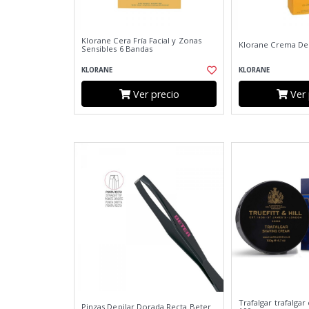
Klorane Cera Fría Facial y Zonas
Klorane Crema Dep
Sensibles 6 Bandas
KLORANE
KLORANE
Ver precio
Ver 
Trafalgar trafalgar
Pinzas Depilar Dorada Recta Beter