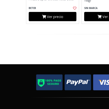
190gr
BETER
SIN MARCA
Ver precio
Ver 