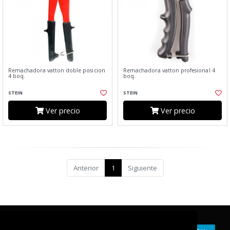
Remachadora vatton doble posicion
Remachadora vatton profesional 4
4 boq.
boq.
STEIN
STEIN
Ver precio
Ver precio
Anterior
1
Siguiente