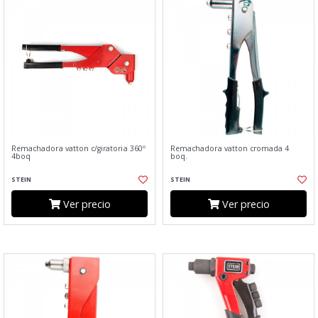
Remachadora vatton c/giratoria 360º
Remachadora vatton cromada 4
4boq
boq.
STEIN
STEIN
Ver precio
Ver precio