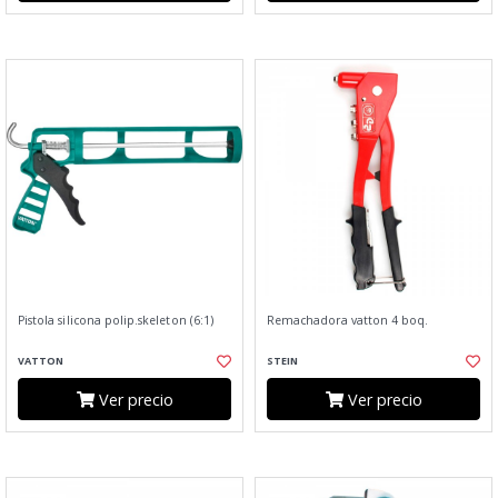
Pistola silicona polip.skeleton (6:1)
Remachadora vatton 4 boq.
VATTON
STEIN
Ver precio
Ver precio