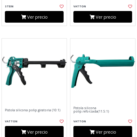
STEIN
VATTON
Ver precio
Ver precio
Pistola silicona
Pistola silicona polip.giratoria (10:1)
polip.reforzada(11.5:1)
VATTON
VATTON
Ver precio
Ver precio