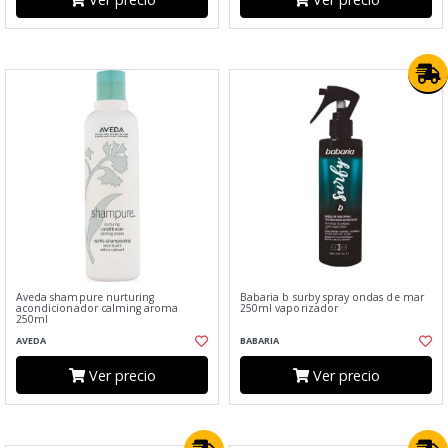
Aveda shampure nurturing
Babaria b surby spray ondas de mar
acondicionador calming aroma
250ml vaporizador
250ml
AVEDA
BABARIA
Ver precio
Ver precio