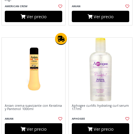
AMERICAN CREW
ANIAN
Ver precio
Ver precio
Anian crema suavizante con Keratina
Aphogee curlific hydrating curl serum
y Pantenol 1000ml
177ml
ANIAN
APHOGEE
Ver precio
Ver precio