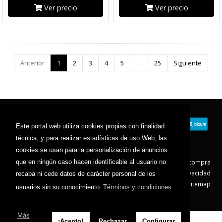
Ver precio
Ver precio
Anterior
1
2
3
4
5
…
25
Siguiente
Este portal web utiliza cookies propias con finalidad
técnica, y para realizar estadísticas de uso Web, las
cookies se usan para la personalización de anuncios
Contacto
Aviso Legal
Condiciones de compra
que en ningún caso hacen identificable al usuario no
Política de envíos
Política de devolución
Política de Privacidad
recaba ni cede datos de carácter personal de los
Política de Cookies
Sitemap
usuarios sin su conocimiento
Términos y condiciones
© 2026 - Todos los derechos reservados.
Más
¡Acepto!
Rechazar
Configurar