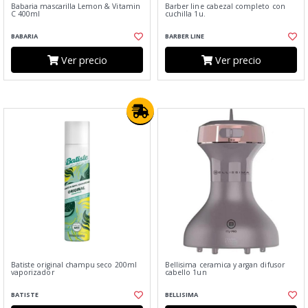
Babaria mascarilla Lemon & Vitamin
Barber line cabezal completo con
C 400ml
cuchilla 1u.
BABARIA
BARBER LINE
Ver precio
Ver precio
Batiste original champu seco 200ml
Bellisima ceramica y argan difusor
vaporizador
cabello 1un
BATISTE
BELLISIMA