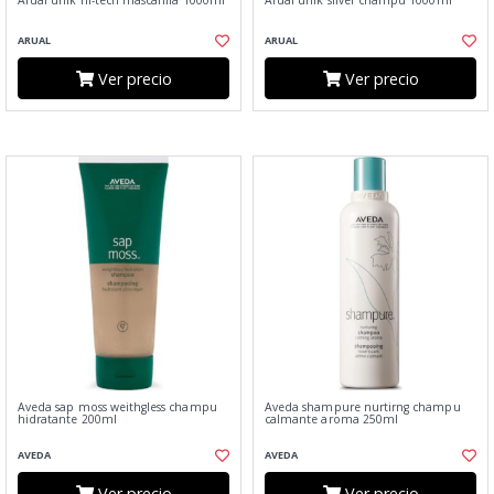
Arual unik hi-tech mascarilla 1000ml
Arual unik silver champu 1000ml
ARUAL
ARUAL
Ver precio
Ver precio
Aveda sap moss weithgless champu
Aveda shampure nurtirng champu
hidratante 200ml
calmante aroma 250ml
AVEDA
AVEDA
Ver precio
Ver precio