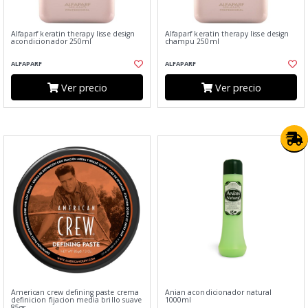
Alfaparf keratin therapy lisse design
Alfaparf keratin therapy lisse design
acondicionador 250ml
champu 250ml
ALFAPARF
ALFAPARF
Ver precio
Ver precio
American crew defining paste crema
Anian acondicionador natural
definicion fijacion media brillo suave
1000ml
85gr.