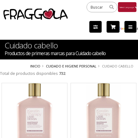
Powered
by
Tra
Cuidado cabello
Productos de primeras marcas para Cuidado cabello
INICIO
CUIDADO E HIGIENE PERSONAL
CUIDADO CABELLO
Total de productos disponibles
732