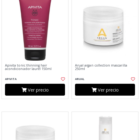
Apivita tonic thinning hair
Arual argan collection mascarilla
acondicionador laurel 150ml
250ml
APIVITA
ARUAL
Ver precio
Ver precio