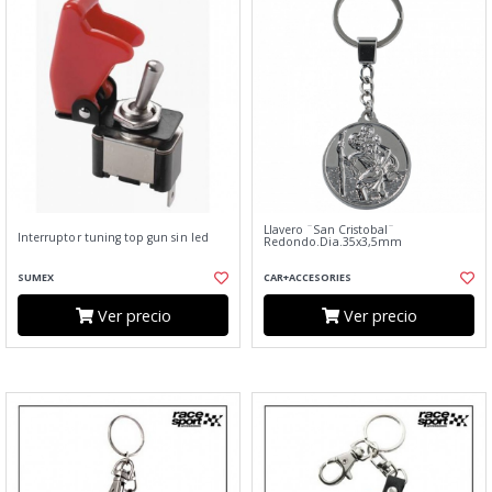
Llavero ¨San Cristobal¨
Interruptor tuning top gun sin led
Redondo.Dia.35x3,5mm
SUMEX
CAR+ACCESORIES
Ver precio
Ver precio