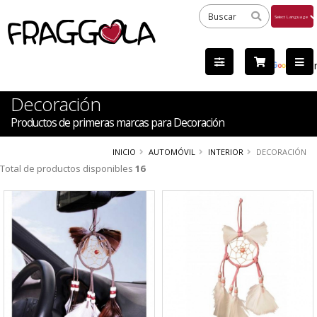
Powered
by
Tra
Decoración
Productos de primeras marcas para Decoración
INICIO
AUTOMÓVIL
INTERIOR
DECORACIÓN
Total de productos disponibles
16