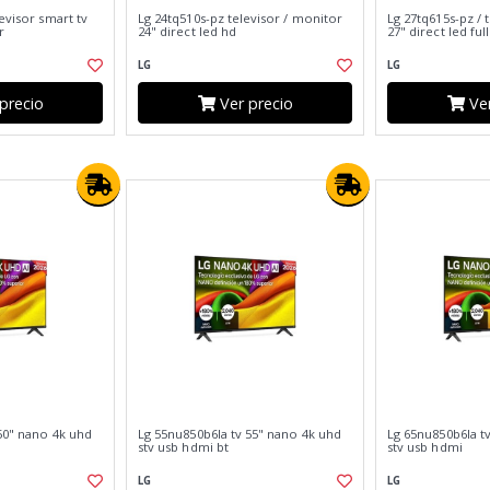
evisor smart tv
Lg 24tq510s-pz televisor / monitor
Lg 27tq615s-pz / 
r
24" direct led hd
27" direct led ful
LG
LG
precio
Ver precio
Ver
50" nano 4k uhd
Lg 55nu850b6la tv 55" nano 4k uhd
Lg 65nu850b6la t
stv usb hdmi bt
stv usb hdmi
LG
LG