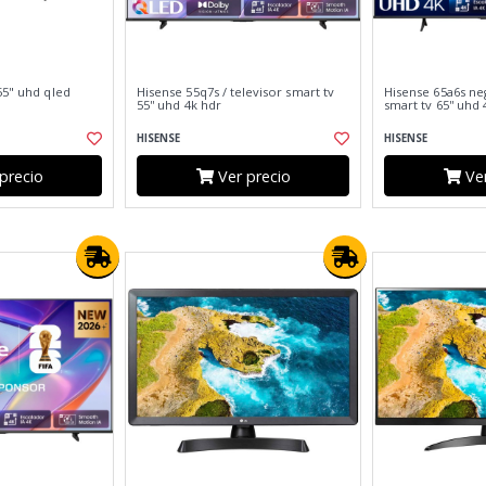
55" uhd qled
Hisense 55q7s / televisor smart tv
Hisense 65a6s neg
55'' uhd 4k hdr
smart tv 65'' uhd
HISENSE
HISENSE
precio
Ver precio
Ver