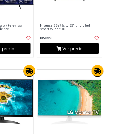
ro / televisor
Hisense 65e79s tv 65" uhd qled
 4k hdr
smart tv hdr10+
HISENSE
 precio
Ver precio