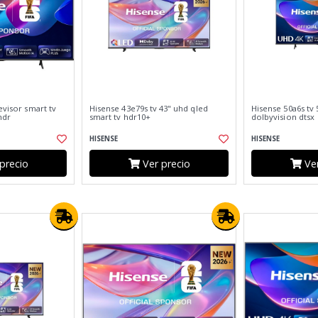
evisor smart tv
Hisense 43e79s tv 43" uhd qled
Hisense 50a6s tv 
hdr
smart tv hdr10+
dolbyvision dtsx
HISENSE
HISENSE
precio
Ver precio
Ver