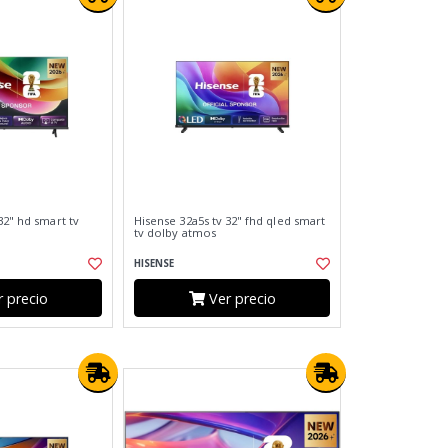
32" hd smart tv
Hisense 32a5s tv 32" fhd qled smart
tv dolby atmos
HISENSE
 precio
Ver precio