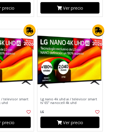
 precio
Ver precio
 / televisor smart
Lg nano 4k uhd ai / televisor smart
k uhd
tv 65" nanocell 4k uhd
LG
 precio
Ver precio