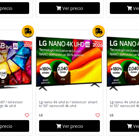
precio
Ver precio
Ver
87 / televisor
Lg nano 4k uhd ai / televisor smart
Lg nano 4k uhd ai
rgb 4k uhd
tv 50" nanocell 4k uhd
tv 55" nanocell 4
LG
LG
precio
Ver precio
Ver