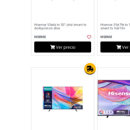
Hisense 55a6s tv 55" uhd smart tv
Hisense 55e79s tv 
dolbyvision dtsx
smart tv hdr10+
HISENSE
HISENSE
Ver precio
Ver 