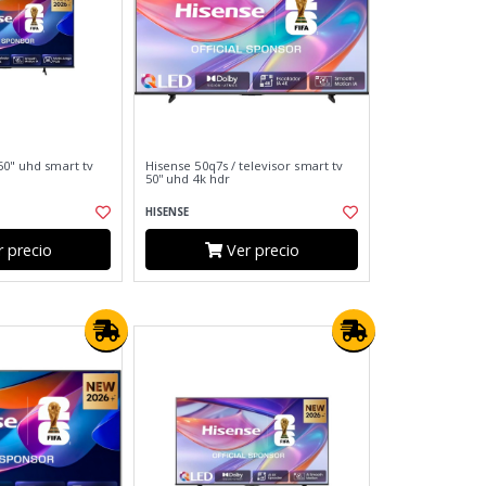
50" uhd smart tv
Hisense 50q7s / televisor smart tv
50'' uhd 4k hdr
HISENSE
 precio
Ver precio