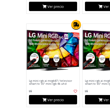
Ver precio
Ver 
Lg mini rgb ai mrgb87 / televisor
Lg mini rgb ai mrgb
smart tv 55" mini rgb 4k uhd
smart tv 65" mini 
LG
LG
Ver precio
Ver 