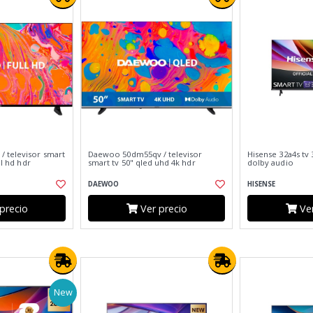
 televisor smart
Daewoo 50dm55qv / televisor
Hisense 32a4s tv 
ll hd hdr
smart tv 50" qled uhd 4k hdr
dolby audio
DAEWOO
HISENSE
precio
Ver precio
Ver
New