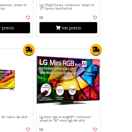
televisor smart tv
Lg 27tq615s-wz / televisor smart tv
l hd
27" direct led full hd
LG
 precio
Ver precio
v 65" nano 4k uhd
Lg mini rgb ai mrgb87 / televisor
smart tv 50" mini rgb 4k uhd
LG