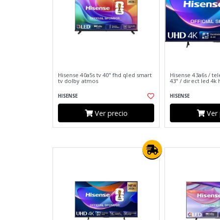
Hisense 40a5s tv 40" fhd qled smart
Hisense 43a6s / tel
tv dolby atmos
43" / direct led 4k 
HISENSE
HISENSE
Ver precio
Ver 