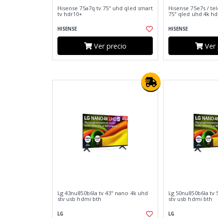
Hisense 75a7q tv 75" uhd qled smart
Hisense 75e7s / tel
tv hdr10+
75" qled uhd 4k hd
HISENSE
HISENSE
Ver precio
Ver 
Lg 43nu850b6la tv 43" nano 4k uhd
Lg 50nu850b6la tv 
stv usb hdmi bth
stv usb hdmi bth
LG
LG