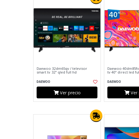
Daewoo 32dm65qv / televisor
Daewoo 40dm85fv /
smart tv 32" qled full hd
tv 40" direct led fu
DAEWOO
DAEWOO
Ver precio
Ver 