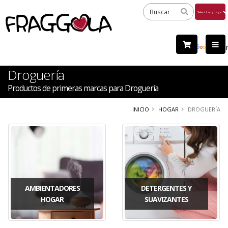
Powered
by
Tra
Droguería
Productos de primeras marcas para Droguería
INICIO
HOGAR
DROGUERÍA
AMBIENTADORES
DETERGENTES Y
HOGAR
SUAVIZANTES