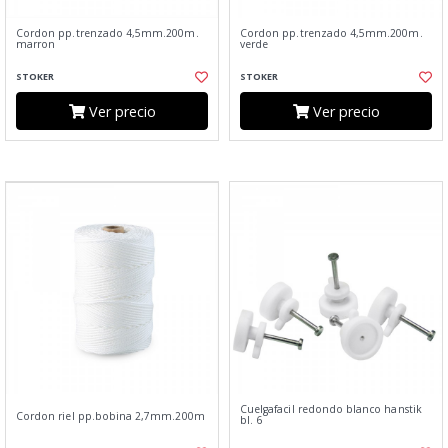
Cordon pp.trenzado 4,5mm.200m.
Cordon pp.trenzado 4,5mm.200m.
marron
verde
STOKER
STOKER
Ver precio
Ver precio
Cuelgafacil redondo blanco hanstik
Cordon riel pp.bobina 2,7mm.200m
bl. 6