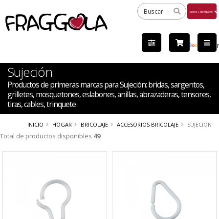
Powered
by
Tra
Sujeción
Productos de primeras marcas para Sujeción: bridas, sargentos,
grilletes, mosquetones, eslabones, anillas, abrazaderas, tensores,
tiras, cables, trinquete
INICIO
HOGAR
BRICOLAJE
ACCESORIOS BRICOLAJE
SUJECIÓN
Total de productos disponibles
49