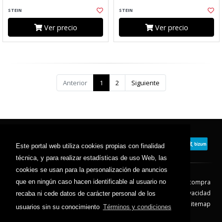
STEIN
STEIN
Ver precio
Ver precio
Anterior
1
2
Siguiente
Este portal web utiliza cookies propias con finalidad
técnica, y para realizar estadísticas de uso Web, las
cookies se usan para la personalización de anuncios
Contacto
Aviso Legal
Condiciones de compra
que en ningún caso hacen identificable al usuario no
Política de envíos
Política de devolución
Política de Privacidad
recaba ni cede datos de carácter personal de los
Política de Cookies
Sitemap
usuarios sin su conocimiento
Términos y condiciones
© 2026 - Todos los derechos reservados.