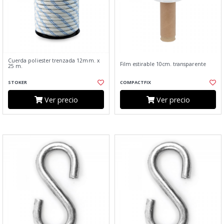
Cuerda poliester trenzada 12mm. x
Film estirable 10cm. transparente
25 m.
STOKER
COMPACTFIX
Ver precio
Ver precio