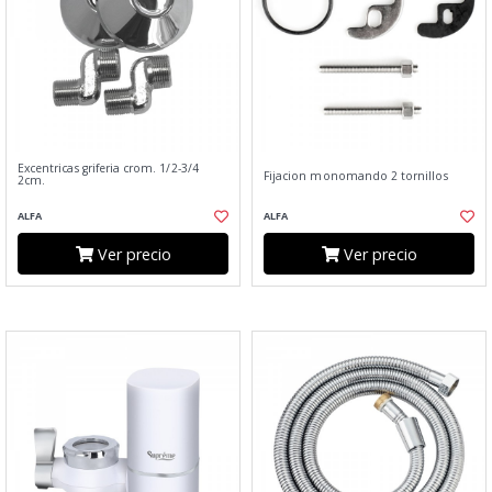
Excentricas griferia crom. 1/2-3/4
Fijacion monomando 2 tornillos
2cm.
ALFA
ALFA
Ver precio
Ver precio