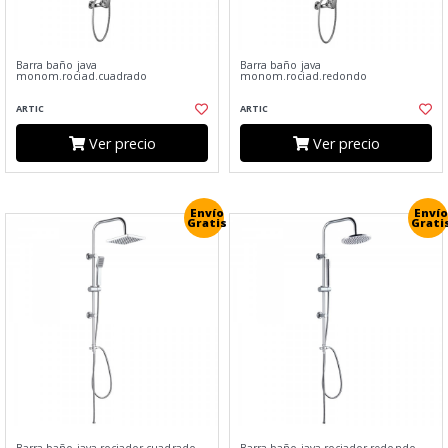
Barra baño java
Barra baño java
monom.rociad.cuadrado
monom.rociad.redondo
ARTIC
ARTIC
Ver precio
Ver precio
Envío
Envío
Gratis
Grati