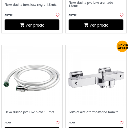
Flexo ducha pvc luxe cromado
Flexo ducha inox.luxe negro 1.8mts.
1.8mts.
ARTIC
ARTIC
Ver precio
Ver precio
Envío
Grati
Flexo ducha pvc luxe plata 1.8mts.
Grifo atlantic termostatico bañera
ALFA
ALFA