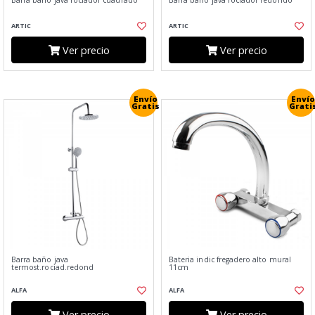
Barra baño java rociador cuadrado
Barra baño java rociador redondo
ARTIC
ARTIC
Ver precio
Ver precio
Envío
Envío
Gratis
Grati
Barra baño java
Bateria indic fregadero alto mural
termost.rociad.redond
11cm
ALFA
ALFA
Ver precio
Ver precio