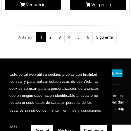
Ver precio
Ver precio
Anterior
1
2
3
4
5
6
Siguiente
Este portal web utiliza cookies propias con finalidad
técnica, y para realizar estadísticas de uso Web, las
cookies se usan para la personalización de anuncios
Contacto
Aviso Legal
Condiciones de compra
que en ningún caso hacen identificable al usuario no
Política de envíos
Política de devolución
Política de Privacidad
recaba ni cede datos de carácter personal de los
Política de Cookies
Sitemap
usuarios sin su conocimiento
Términos y condiciones
© 2026 - Todos los derechos reservados.
Más
¡Acepto!
Rechazar
Configurar