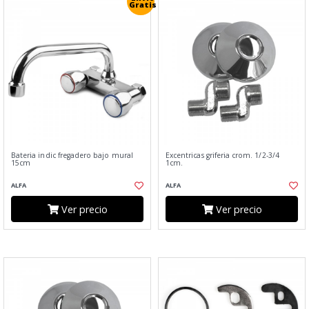
Gratis
Bateria indic fregadero bajo mural
Excentricas griferia crom. 1/2-3/4
15cm
1cm.
ALFA
ALFA
Ver precio
Ver precio