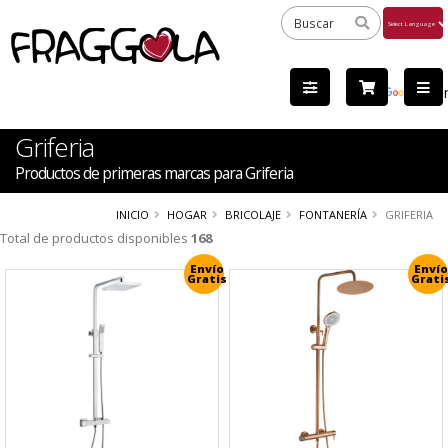
Powered
by
Tra
Griferia
Productos de primeras marcas para Griferia
INICIO
HOGAR
BRICOLAJE
FONTANERÍA
GRIFERIA
Total de productos disponibles
168
Envío
Envío
Gratis
Grati