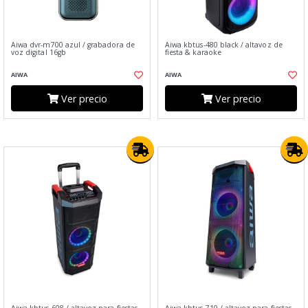
Aiwa dvr-m700 azul / grabadora de
Aiwa kbtus-480 black / altavoz de
voz digital 16gb
fiesta & karaoke
AIWA
AIWA
Ver precio
Ver precio