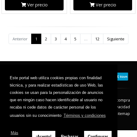
Ver precio
Ver precio
Anterior
1
2
3
4
5
…
12
Siguiente
Este portal web utiliza cookies propias con finalidad
técnica, y para realizar estadísticas de uso Web, las
cookies se usan para la personalización de anuncios
Contacto
Aviso Legal
Condiciones de compra
que en ningún caso hacen identificable al usuario no
Política de envíos
Política de devolución
Política de Privacidad
recaba ni cede datos de carácter personal de los
Política de Cookies
Sitemap
usuarios sin su conocimiento
Términos y condiciones
© 2026 - Todos los derechos reservados.
Más
¡Acepto!
Rechazar
Configurar