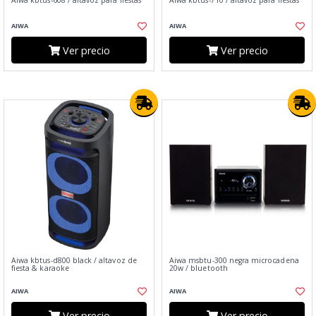
Aiwa kbtus-608 / altavoz para fiestas
Aiwa kbtus-710 / altavoz para fiestas
AIWA
AIWA
Ver precio
Ver precio
Aiwa kbtus-d800 black / altavoz de
Aiwa msbtu-300 negra microcadena
fiesta & karaoke
20w / bluetooth
AIWA
AIWA
Ver precio
Ver precio