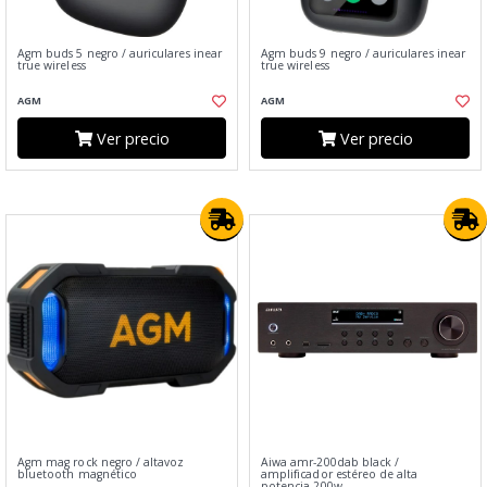
Agm buds 5 negro / auriculares inear
Agm buds 9 negro / auriculares inear
true wireless
true wireless
AGM
AGM
Ver precio
Ver precio
Agm mag rock negro / altavoz
Aiwa amr-200dab black /
bluetooth magnético
amplificador estéreo de alta
potencia 200w