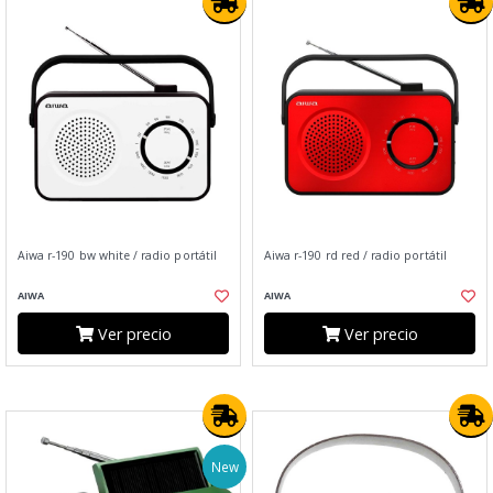
Aiwa r-190 bw white / radio portátil
Aiwa r-190 rd red / radio portátil
AIWA
AIWA
Ver precio
Ver precio
New