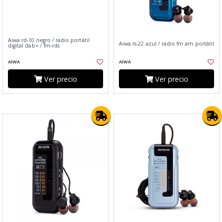
Aiwa rd-10 negro / radio portátil
Aiwa rs-22 azul / radio fm am portátil
digital dab+ / fm-rds
AIWA
AIWA
Ver precio
Ver precio