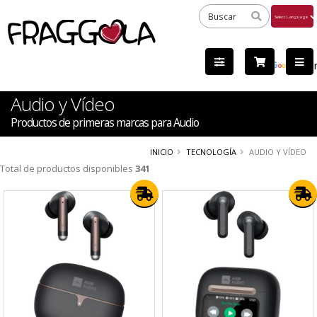
Powered
by
Tra
Audio y Vídeo
Productos de primeras marcas para Audio
INICIO
TECNOLOGÍA
AUDIO Y VÍDEO
Total de productos disponibles
341