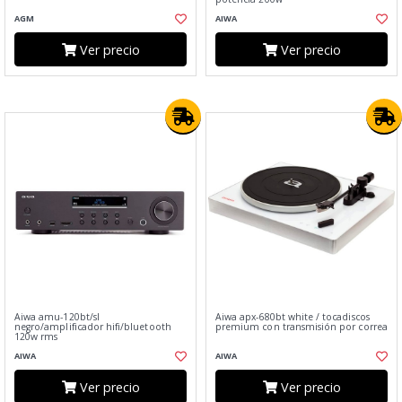
AGM
AIWA
Ver precio
Ver precio
Aiwa amu-120bt/sl
Aiwa apx-680bt white / tocadiscos
negro/amplificador hifi/bluetooth
premium con transmisión por correa
120w rms
AIWA
AIWA
Ver precio
Ver precio