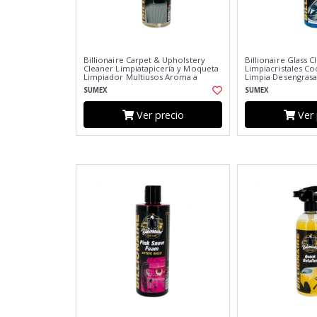
Billionaire Carpet & Upholstery
Billionaire Glass C
Cleaner Limpiatapicería y Moqueta
Limpiacristales Co
Limpiador Multiusos Aroma a
Limpia Desengrasa 
Suavizante 500ml
Pistola de Espuma
SUMEX
SUMEX
Ver precio
Ver 