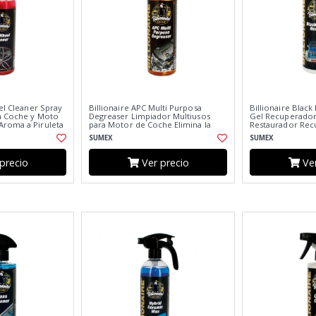
eel Cleaner Spray
Billionaire APC Multi Purposa
Billionaire Black
ra Coche y Moto
Degreaser Limpiador Multiusos
Gel Recuperador 
roma a Piruleta
para Motor de Coche Elimina la
Restaurador Recu
Grasa y Aceites 500ml
Original 300ml
SUMEX
SUMEX
precio
Ver precio
Ver