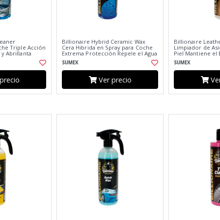
leaner
Billionaire Hybrid Ceramic Wax
Billionaire Leath
che Triple Acción
Cera Hibrida en Spray para Coche
Limpiador de Asi
y Abrillanta
Extrema Protección Repele el Agua
Piel Mantiene el 
 500ml
Enriquecido con Carnauba 750ml
Aroma a Coche 
SUMEX
SUMEX
precio
Ver precio
Ver