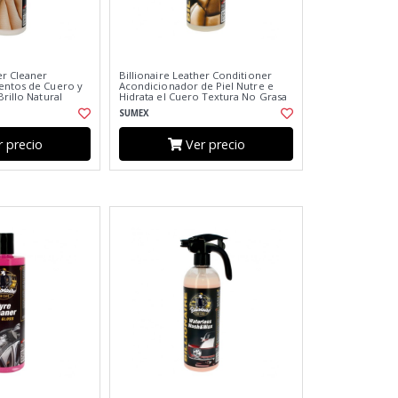
er Cleaner
Billionaire Leather Conditioner
entos de Cuero y
Acondicionador de Piel Nutre e
Brillo Natural
Hidrata el Cuero Textura No Grasa
Nuevo 500ml
Aroma a Coche Nuevo 500ml
SUMEX
 precio
Ver precio