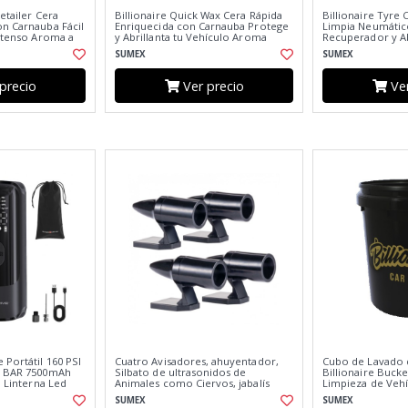
etailer Cera
Billionaire Quick Wax Cera Rápida
Billionaire Tyre 
on Carnauba Fácil
Enriquecida con Carnauba Protege
Limpia Neumátic
Intenso Aroma a
y Abrillanta tu Vehículo Aroma
Recuperador y Ab
Floral 750ml
Neumáticos Aro
SUMEX
SUMEX
500ml
precio
Ver precio
Ver
Portátil 160 PSI
Cuatro Avisadores, ahuyentador,
Cubo de Lavado d
3 BAR 7500mAh
Silbato de ultrasonidos de
Billionaire Bucke
l Linterna Led
Animales como Ciervos, jabalís
Limpieza de Vehí
gable
Mano Color Neg
SUMEX
SUMEX