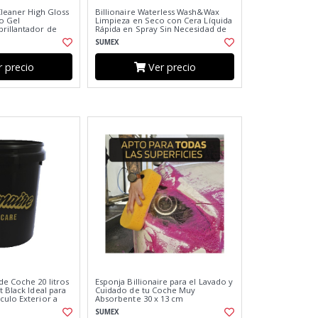
Cleaner High Gloss
Billionaire Waterless Wash&Wax
o Gel
Limpieza en Seco con Cera Líquida
rillantador de
Rápida en Spray Sin Necesidad de
ma a Gominolas
Agua Aroma a Melocotón 750ml
SUMEX
 precio
Ver precio
e Coche 20 litros
Esponja Billionaire para el Lavado y
t Black Ideal para
Cuidado de tu Coche Muy
culo Exterior a
Absorbente 30 x 13 cm
ro
SUMEX