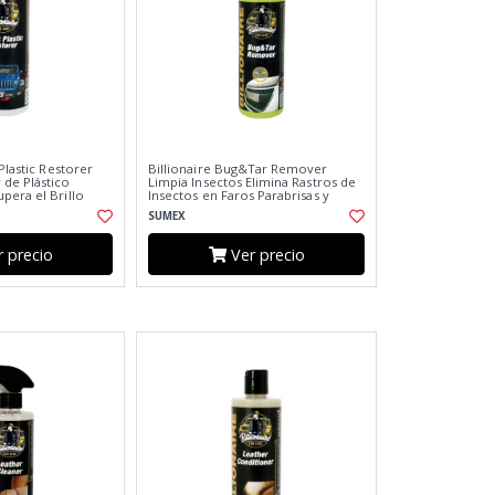
 Plastic Restorer
Billionaire Bug&Tar Remover
de Plástico
Limpia Insectos Elimina Rastros de
pera el Brillo
Insectos en Faros Parabrisas y
Parachoques Aroma a Menta 500ml
SUMEX
 precio
Ver precio