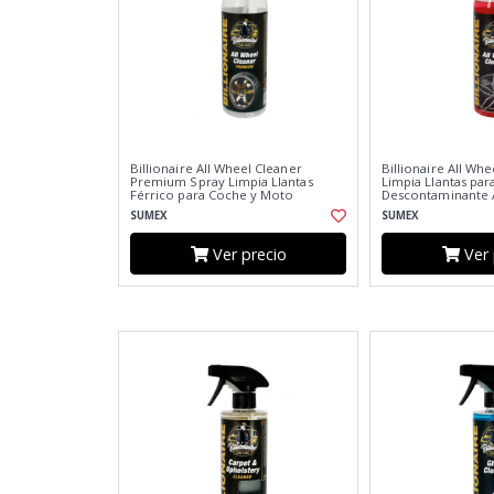
Billionaire All Wheel Cleaner
Billionaire All Wh
Premium Spray Limpia Llantas
Limpia Llantas pa
Férrico para Coche y Moto
Descontaminante A
Disuelve Toda la Suciedad 750ml
750ml
SUMEX
SUMEX
Ver precio
Ver 