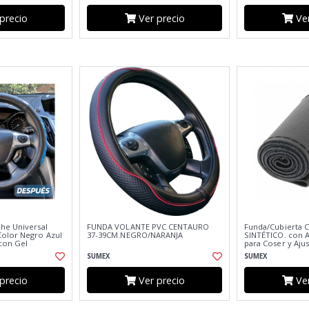
precio
Ver precio
Ver
he Universal
FUNDA VOLANTE PVC CENTAURO
Funda/Cubierta 
olor Negro Azul
37-39CM.NEGRO/NARANJA
SINTÉTICO. con A
 con Gel
para Coser y Ajus
nspirable
SUMEX
SUMEX
precio
Ver precio
Ver