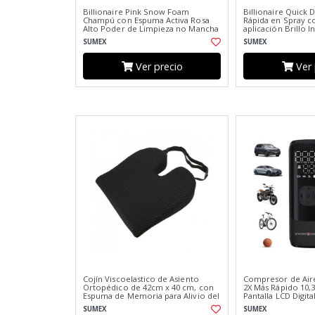
Billionaire Pink Snow Foam
Billionaire Quick D
Champú con Espuma Activa Rosa
Rápida en Spray c
Alto Poder de Limpieza no Mancha
aplicación Brillo 
Aroma a Frutos del Bosque 500ml
Cítrico 750ml
SUMEX
SUMEX
Ver precio
Ver 
Cojín Viscoelastico de Asiento
Compresor de Aire 
Ortopédico de 42cm x 40 cm, con
2X Más Rápido 10,
Espuma de Memoria para Alivio del
Pantalla LCD Digita
Dolor de Cóccix
Batería USB Recar
SUMEX
SUMEX