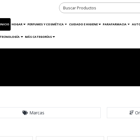
INICIO
HOGAR
PERFUMES Y COSMÉTICA
CUIDADO E HIGIENE
PARAFARMACIA
AUT
TECNOLOGÍA
MÁS CATEGORÍAS
Marcas
Or